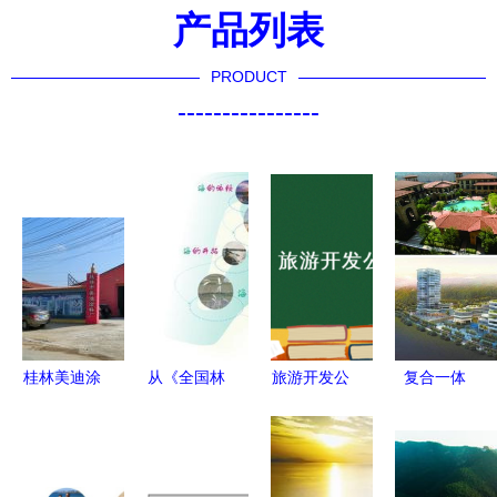
产品列表
PRODUCT
----------------
桂林美迪涂
从《全国林
旅游开发公
复合一体
料厂 从工
业和草原发
司财务管理
打造医养健
业老厂到文
展统计公
制度及流程
康城与旅游
旅融合的创
报》看湿地
融合的生态