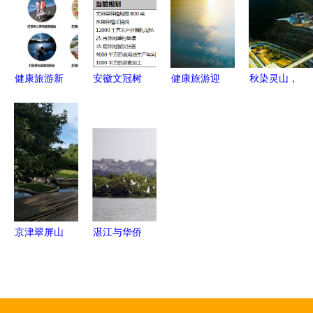
意典范
旅游 生态
典范
优先下的多
元化开发路
径
健康旅游新
安徽文冠树
健康旅游迎
秋染灵山，
城的开发模
全产业链项
发展新机遇
水清景秀
式与规划策
目股权融资
五部门联合
——宜阳灵
略探析
1000万元
发文释放政
山秋色与旅
经济与生态
策红利
游开发并奏
的双赢样本
乐章
京津翠屏山
湛江与华侨
文旅园区9
城集团携手
月28日盛大
推进全域旅
开园 区域
游开发，谱