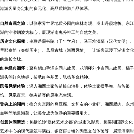
港游客量身定制的多元化、高品质旅游产品体系。
自然奇观之旅
：以张家界世界地质公园的峰林奇观、崀山丹霞地貌、东江
湖的浩渺烟波为核心，展现湖南鬼斧神工的自然之美。
历史文化探秘
：串联岳麓书院（千年学府）、马王堆汉墓（汉代文明）、
里耶秦简（秦朝历史）、凤凰古城（湘西风情），让游客沉浸于湖湘文化
的悠长文脉。
红色经典缅怀
：聚焦韶山毛泽东同志故居、花明楼刘少奇同志故居、橘子
洲头等红色地标，传承红色基因，弘扬革命精神。
民俗风情体验
：深入湘西土家族苗族自治州，体验土家摆手舞、苗族银
饰、凤凰夜景、德夯苗寨的原生态生活。
舌尖上的湖南
：推介火宫殿的臭豆腐、文和友的小龙虾、湘西腊肉、永州
血鸭等地道湘菜，让美食成为旅游的重要吸引力。
创意休闲新选
：包括长沙“媒体艺术之都”的城市光影秀、梅溪湖国际文化
艺术中心的现代建筑与演出、铜官窑古镇的陶瓷文创体验等，展现湖南时