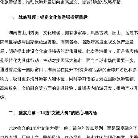
化旅游强省，推动旅游开发迈向更高层次、更宽领域的战略举措。
一、 战略引领：锚定文化旅游强省新目标
湖南省山川秀美，文化璀璨，拥有张家界、凤凰古城、韶山、岳麓书
院等世界级与国家级旅游资源。湖南省委、省政府高度重视文旅产业发
展，明确提出建设文化旅游强省的宏伟目标。此次香港推介，正是将宏伟
蓝图转化为具体行动，主动对接国际大都市、面向全球市场的重要一步。
通过香港这一国际窗口，湖南旨在提升“锦绣潇湘”品牌的全球知名度和影
响力，吸引更多海外游客入湘体验，同时学习借鉴香港在国际旅游营销、
高端服务、文旅融合等方面的先进经验，反哺省内旅游开发，推动产业升
级。
二、 盛宴启幕：14道“文旅大餐”的匠心与内涵
此次推介的14道“文旅大餐”，绝非简单的景点罗列，而是深度融合了
自然奇观、历史人文、民俗风情、红色经典、都市休闲与现代创意，为香