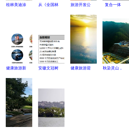
桂林美迪涂
从《全国林
旅游开发公
复合一体
料厂 从工
业和草原发
司财务管理
打造医养健
业老厂到文
展统计公
制度及流程
康城与旅游
旅融合的创
报》看湿地
融合的生态
意典范
旅游 生态
典范
优先下的多
元化开发路
径
健康旅游新
安徽文冠树
健康旅游迎
秋染灵山，
城的开发模
全产业链项
发展新机遇
水清景秀
式与规划策
目股权融资
五部门联合
——宜阳灵
略探析
1000万元
发文释放政
山秋色与旅
经济与生态
策红利
游开发并奏
的双赢样本
乐章