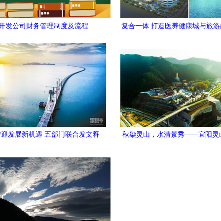
开发公司财务管理制度及流程
复合一体 打造医养健康城与旅
态典范
迎发展新机遇 五部门联合发文释
秋染灵山，水清景秀——宜阳灵
放政策红利
旅游开发并奏乐章