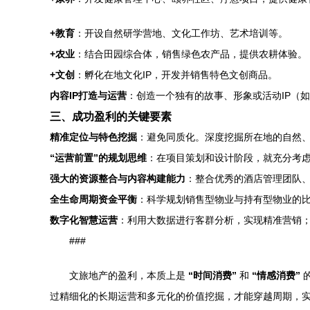
+教育
：开设自然研学营地、文化工作坊、艺术培训等。
+农业
：结合田园综合体，销售绿色农产品，提供农耕体验。
+文创
：孵化在地文化IP，开发并销售特色文创商品。
内容IP打造与运营
：创造一个独有的故事、形象或活动IP（
三、成功盈利的关键要素
精准定位与特色挖掘
：避免同质化。深度挖掘所在地的自然
“运营前置”的规划思维
：在项目策划和设计阶段，就充分考
强大的资源整合与内容构建能力
：整合优秀的酒店管理团队
全生命周期资金平衡
：科学规划销售型物业与持有型物业的
数字化智慧运营
：利用大数据进行客群分析，实现精准营销
###
文旅地产的盈利，本质上是
“时间消费”
和
“情感消费”
的
过精细化的长期运营和多元化的价值挖掘，才能穿越周期，