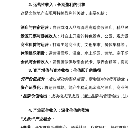
2. 运营性收入：长期盈利的引擎
这是文旅地产实现可持续盈利的关键，主要包括：
酒店与住宿运营
：自营或引入品牌管理高端度假酒店、精品
景区门票与游览收入
：对自主开发的特色景点、公园、观光
商业租赁与运营
：打造主题商业街、文创集市、餐饮集群等
休闲娱乐消费
：运营滑雪场、温泉、水上乐园、营地、亲子
会员与会籍收入
：发售度假俱乐部会员卡、康养会籍等，提
3. 资产增值与资本收益：价值跃升的路径
资产价值提升
：通过成功的整体运营，带动区域内所有物业
资产证券化
：将运营成熟、能产生稳定现金流的酒店、商业等
*
品牌价值输出
：成功模式形成后，通过品牌与管理输出，进
4. 产业延伸收入：深化价值的蓝海
“文旅+”产业融合
：
+康养
：开发健康管理中心、颐养社区、疗愈项目，提供健康