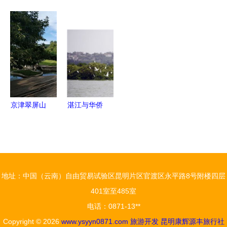
城的开发模
全产业链项
发展新机遇
水清景秀
式与规划策
目股权融资
五部门联合
——宜阳灵
略探析
1000万元
发文释放政
山秋色与旅
经济与生态
策红利
游开发并奏
的双赢样本
乐章
京津翠屏山
湛江与华侨
文旅园区9
城集团携手
月28日盛大
推进全域旅
开园 区域
游开发，谱
旅游开发新
写文旅融合
地址：中国（云南）自由贸易试验区昆明片区官渡区永平路8号附楼四层
地标
新篇章
401室至485室
电话：0871-13**
Copyright © 2026
www.ysyyn0871.com
旅游开发
昆明康辉源丰旅行社