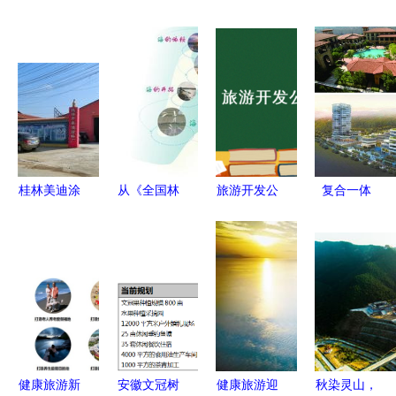
桂林美迪涂
从《全国林
旅游开发公
复合一体
料厂 从工
业和草原发
司财务管理
打造医养健
业老厂到文
展统计公
制度及流程
康城与旅游
旅融合的创
报》看湿地
融合的生态
意典范
旅游 生态
典范
优先下的多
元化开发路
径
健康旅游新
安徽文冠树
健康旅游迎
秋染灵山，